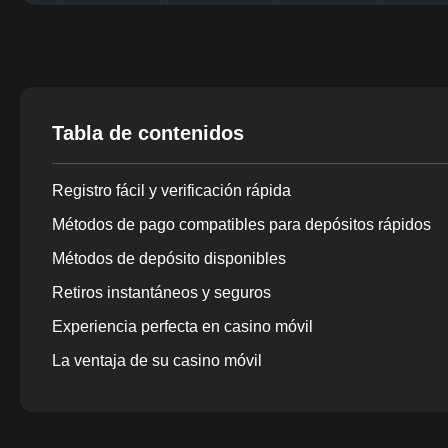
Tabla de contenidos
Registro fácil y verificación rápida
Métodos de pago compatibles para depósitos rápidos
Métodos de depósito disponibles
Retiros instantáneos y seguros
Experiencia perfecta en casino móvil
La ventaja de su casino móvil
Protocolos de seguridad avanzados para proteger a los
Plataforma de casino móvil con licencia y regulación