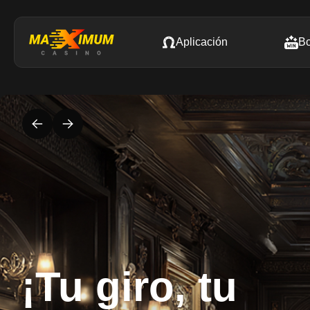
Aplicación
B
¡Tu giro, tu