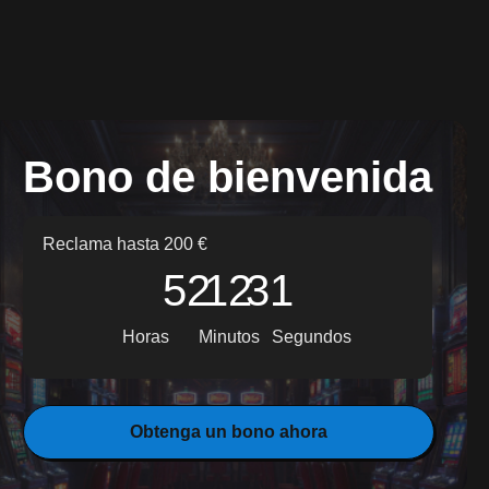
Bono de bienvenida
Reclama hasta 200 €
52
12
29
Horas
Minutos
Segundos
Obtenga un bono ahora