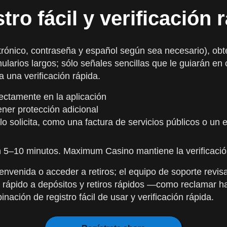
tro fácil y verificación 
ctrónico, contraseña y español según sea necesario), ob
larios largos; sólo señales sencillas que le guiarán en
 una verificación rápida.
ectamente en la aplicación
ener protección adicional
lo solicita, como una factura de servicios públicos o un 
 5–10 minutos. Maximum Casino mantiene la verificación
ienvenida o acceder a retiros; el equipo de soporte re
o rápido a depósitos y retiros rápidos —como reclamar
ación de registro fácil de usar y verificación rápida.