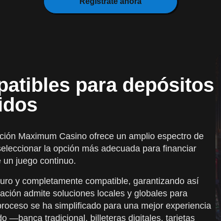
Regístrate ahora
atibles para depósitos
idos
icación Maximum Casino ofrece un amplio espectro de
eleccionar la opción más adecuada para financiar
 un juego continuo.
uro y completamente compatible, garantizando así
cación admite soluciones locales y globales para
proceso se ha simplificado para una mejor experiencia
—banca tradicional, billeteras digitales, tarjetas